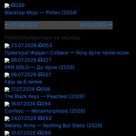
289
Blacktop Mojo — Pollen (2024)
05.04.2024
09.04.2024
Найпопулярніше за місяць
23.07.2026
353
Прем'єра! Жадан і Собаки — Хочу бути твоїм псом
06.07.2026
327
PAN SOLO — До зірок (2026)
06.07.2026
321
Ефір за 6 липня
17.07.2026
298
The Black Keys — Peaches! (2026)
16.07.2026
294
Confess — Metalmorphosis (2026)
24.07.2026
293
Welshly Arms — Nothing But Static (2026)
10.07.2026
289