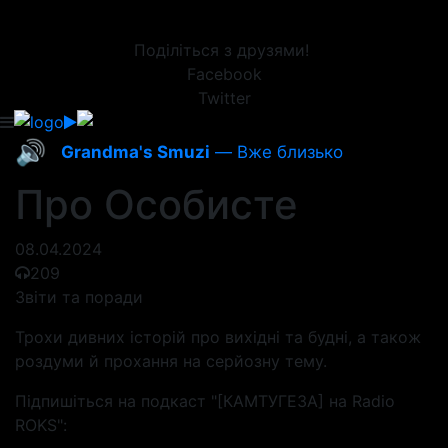
Поділіться з друзями!
Facebook
Twitter
🔊
Grandma's Smuzi
— Вже близько
Про Особисте
08.04.2024
209
Звіти та поради
Трохи дивних історій про вихідні та будні, а також
роздуми й прохання на серйозну тему.
Підпишіться на подкаст "[КАМТУГЕЗА] на Radio
ROKS":