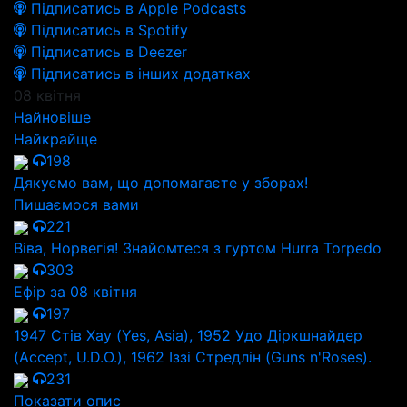
Підписатись в Apple Podcasts
Підписатись в Spotify
Підписатись в Deezer
Підписатись в інших додатках
08 квітня
Найновіше
Найкрайще
198
Дякуємо вам, що допомагаєте у зборах!
Пишаємося вами
221
Віва, Норвегія! Знайомтеся з гуртом Hurra Torpedo
303
Ефір за 08 квітня
197
1947 Стів Хау (Yes, Asia), 1952 Удо Діркшнайдер
(Accept, U.D.O.), 1962 Іззі Стредлін (Guns n'Roses).
231
Показати опис