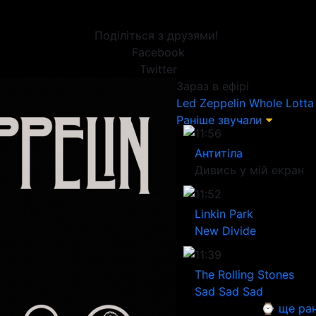
Поділіться з друзями!
Facebook
Twitter
Зараз в ефірі
Led Zeppelin
Whole Lotta
Раніше звучали
11:56
Антитіла
Дивись у мій екран
11:52
Linkin Park
New Divide
11:39
The Rolling Stones
Sad Sad Sad
⌚ ще ран