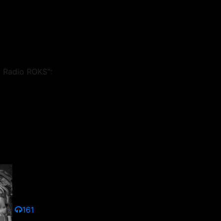
 Radio ROKS":
161