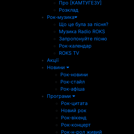
Про [КАМТУГЕЗУ]
Розклад
Рок-музика
Що це була за пісня?
Музика Radio ROKS
Запропонуйте пісню
Рок-календар
ROKS TV
Акції
Новини
Рок-новини
Рок-стайл
Рок-афіша
Програми
Рок-цитата
Новий рок
Рок-вікенд
Рок-концерт
Рок-н-рол живий