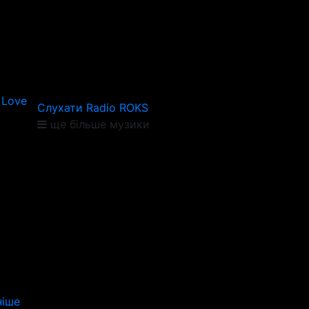
 Love
Слухати Radio ROKS
ще більше музики
іше