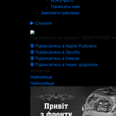
ROKS-фото
Написати нам
Замовити рекламу
Слухати
Підпишіться на подкаст "[КАМТУГЕЗА] на
Підписатись в Apple Podcasts
Підписатись в Spotify
Підписатись в Deezer
Підписатись в інших додатках
09 квітня
Найновіше
Найкрайще