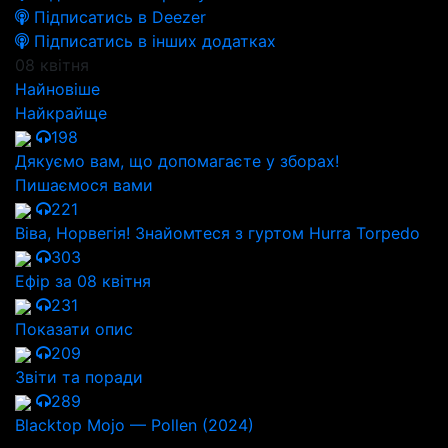
Підписатись в Deezer
Підписатись в інших додатках
08 квітня
Найновіше
Найкрайще
198
Дякуємо вам, що допомагаєте у зборах!
Пишаємося вами
221
Віва, Норвегія! Знайомтеся з гуртом Hurra Torpedo
303
Ефір за 08 квітня
231
Показати опис
209
Звіти та поради
289
Blacktop Mojo — Pollen (2024)