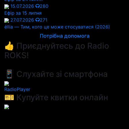
15.07.2026
280
Ефір за 15 липня
27.07.2026
271
éllia — Тим, кого це може стосуватися (2026)
Потрібна допомога
👍 Приєднуйтесь до Radio
ROKS!
📱 Слухайте зі смартфона
RadioPlayer
🎫 Купуйте квитки онлайн