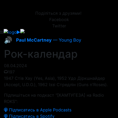
Поділіться з друзями!
Facebook
Twitter
🔊
Paul McCartney
— Young Boy
Рок-календар
08.04.2024
197
1947 Стів Хау (Yes, Asia), 1952 Удо Діркшнайдер
(Accept, U.D.O.), 1962 Іззі Стредлін (Guns n'Roses).
Підпишіться на подкаст "[КАМТУГЕЗА] на Radio
ROKS":
Підписатись в Apple Podcasts
Підписатись в Spotify