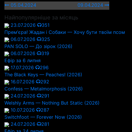
05.04.2024
09.04.2024
Найпопулярніше за місяць
23.07.2026
351
Прем'єра! Жадан і Собаки — Хочу бути твоїм псом
06.07.2026
325
PAN SOLO — До зірок (2026)
06.07.2026
319
Ефір за 6 липня
17.07.2026
296
The Black Keys — Peaches! (2026)
16.07.2026
292
Confess — Metalmorphosis (2026)
24.07.2026
291
Welshly Arms — Nothing But Static (2026)
10.07.2026
287
Switchfoot — Forever Now (2026)
24.07.2026
281
Ефір за 24 липня