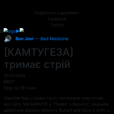
Поділіться з друзями!
Facebook
Twitter
🔊
Bon Jovi
— Bad Medicine
[КАМТУГЕЗА]
тримає стрій
29.01.2024
377
Ефір за 29 січня
Накоїли біди у краш-тесті, послухали нову пісню
від гурту MEGAWHITE у "Привіт з Фронту", зацінили
дебютний альбом проєкту Russell and Guns о 9:45, у