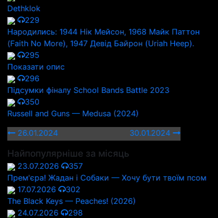
Dethklok
229
Народились: 1944 Нік Мейсон, 1968 Майк Паттон
(Faith No More), 1947 Девід Байрон (Uriah Heep).
295
Показати опис
296
Підсумки фіналу School Bands Battle 2023
350
Russell and Guns — Medusa (2024)
26.01.2024
30.01.2024
Найпопулярніше за місяць
23.07.2026
357
Прем'єра! Жадан і Собаки — Хочу бути твоїм псом
17.07.2026
302
The Black Keys — Peaches! (2026)
24.07.2026
298