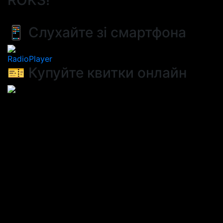
ROKS!
📱 Слухайте зі смартфона
RadioPlayer
🎫 Купуйте квитки онлайн