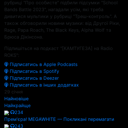
рубриці "Про особисте" підбили підсумки "School
Bands Battle 2023", нагадали усім, які треба
дивитися мультики у рубриці "Треш-контроль". А
також обговорили новини музики: від Другої Ріки,
Rage, Papa Roach, The Black Keys, Alpha Wolf та
Брюса Дікінсона.
Підпишіться на подкаст "[КАМТУГЕЗА] на Radio
ROKS":
Підписатись в Apple Podcasts
Підписатись в Spotify
Підписатись в Deezer
Підписатись в інших додатках
29 січня
Найновіше
Найкрайще
234
Прем'єра! MEGAWHITE — Покликані перемагати
243