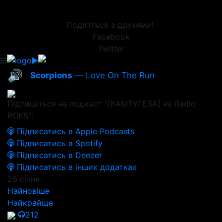
Поділіться з друзями!
Facebook
Twitter
🔊
Scorpions
— Love On The Run
Підпишіться на подкаст "[КАМТУГЕЗА] на Radio
ROKS":
Підписатись в Apple Podcasts
Підписатись в Spotify
Підписатись в Deezer
Підписатись в інших додатках
26 січня
Найновіше
Найкрайще
212