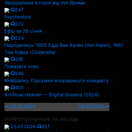
Зворушлива історія від Іллі Яреми
247
Psychostick
272
Ефір за 26 січня
224
Народились: 1955 Едді Ван Хален (Van Halen), 1961
Том Кіфер (Cinderella).
318
Показати опис
246
#НаШапку. Підсумки вчорашнього концерту
405
Artificial Heaven — Digital Dreams (2024)
25.01.2024
29.01.2024
Найпопулярніше за місяць
23.07.2026
351