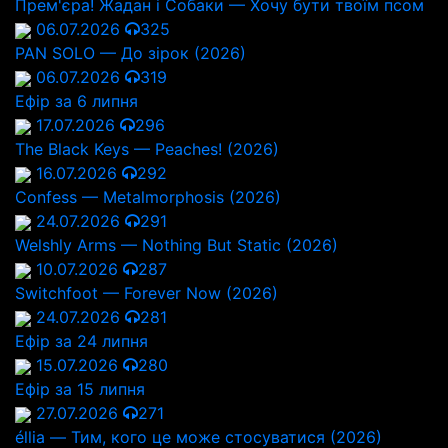
Прем'єра! Жадан і Собаки — Хочу бути твоїм псом
06.07.2026
325
PAN SOLO — До зірок (2026)
06.07.2026
319
Ефір за 6 липня
17.07.2026
296
The Black Keys — Peaches! (2026)
16.07.2026
292
Confess — Metalmorphosis (2026)
24.07.2026
291
Welshly Arms — Nothing But Static (2026)
10.07.2026
287
Switchfoot — Forever Now (2026)
24.07.2026
281
Ефір за 24 липня
15.07.2026
280
Ефір за 15 липня
27.07.2026
271
éllia — Тим, кого це може стосуватися (2026)