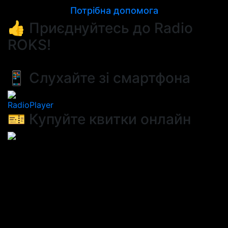
Потрібна допомога
👍 Приєднуйтесь до Radio
ROKS!
📱 Слухайте зі смартфона
RadioPlayer
🎫 Купуйте квитки онлайн