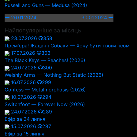
Russell and Guns — Medusa (2024)
26.01.2024
30.01.2024
Найпопулярніше за місяць
23.07.2026
358
Прем'єра! Жадан і Собаки — Хочу бути твоїм псом
17.07.2026
303
The Black Keys — Peaches! (2026)
24.07.2026
300
Welshly Arms — Nothing But Static (2026)
16.07.2026
299
Confess — Metalmorphosis (2026)
10.07.2026
294
Switchfoot — Forever Now (2026)
24.07.2026
289
Ефір за 24 липня
15.07.2026
287
Ефір за 15 липня