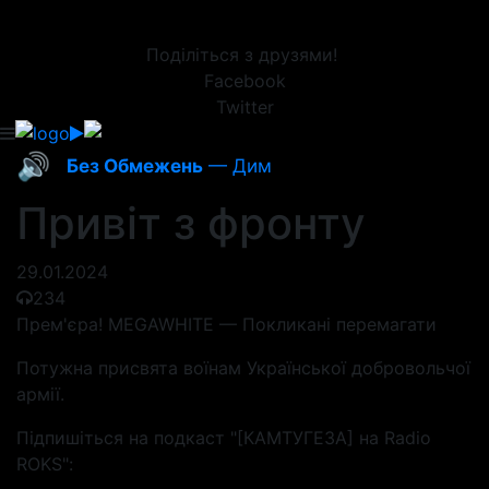
Поділіться з друзями!
Facebook
Twitter
🔊
Без Обмежень
— Дим
Привіт з фронту
29.01.2024
234
Прем'єра! MEGAWHITE — Покликані перемагати
Потужна присвята воїнам Української добровольчої
армії.
Підпишіться на подкаст "[КАМТУГЕЗА] на Radio
ROKS":