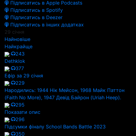
Підписатись в Apple Podcasts
Підписатись в Spotify
Підписатись в Deezer
Підписатись в інших додатках
29 січня
Найновіше
Найкрайще
243
Dethklok
377
Ефір за 29 січня
229
Народились: 1944 Нік Мейсон, 1968 Майк Паттон
(Faith No More), 1947 Девід Байрон (Uriah Heep).
295
Показати опис
296
Підсумки фіналу School Bands Battle 2023
350