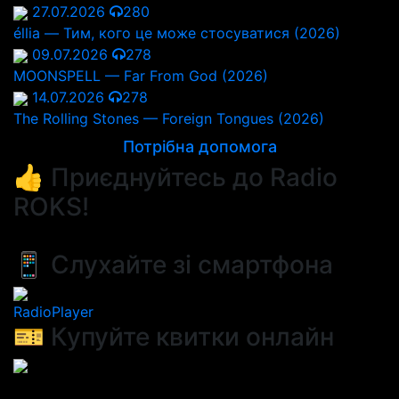
27.07.2026
280
éllia — Тим, кого це може стосуватися (2026)
09.07.2026
278
MOONSPELL — Far From God (2026)
14.07.2026
278
The Rolling Stones — Foreign Tongues (2026)
Потрібна допомога
👍 Приєднуйтесь до Radio
ROKS!
📱 Слухайте зі смартфона
RadioPlayer
🎫 Купуйте квитки онлайн