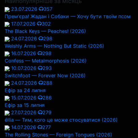
Найпопулярніше за місяць
23.07.2026
357
Прем'єра! Жадан і Собаки — Хочу бути твоїм псом
17.07.2026
302
The Black Keys — Peaches! (2026)
24.07.2026
298
Welshly Arms — Nothing But Static (2026)
16.07.2026
298
Confess — Metalmorphosis (2026)
10.07.2026
293
Switchfoot — Forever Now (2026)
24.07.2026
288
Ефір за 24 липня
15.07.2026
286
Ефір за 15 липня
27.07.2026
279
éllia — Тим, кого це може стосуватися (2026)
14.07.2026
277
The Rolling Stones — Foreign Tongues (2026)