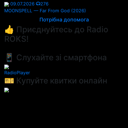
09.07.2026
276
MOONSPELL — Far From God (2026)
Потрібна допомога
👍 Приєднуйтесь до Radio
ROKS!
📱 Слухайте зі смартфона
RadioPlayer
🎫 Купуйте квитки онлайн