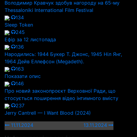
Володимир Кравчук здобув нагороду на 65-му
Thessaloniki International Film Festival
134
Sleep Token
245
Ефір за 12 листопада
136
Народились: 1944 Букер Т. Джонс, 1945 Ніл Янг,
1964 Дейв Еллефсон (Megadeth).
163
Показати опис
146
Про новий законопроєкт Верховної Ради, що
стосується поширення відео інтимного вмісту
237
Jerry Cantrell — I Want Blood (2024)
11.11.2024
13.11.2024