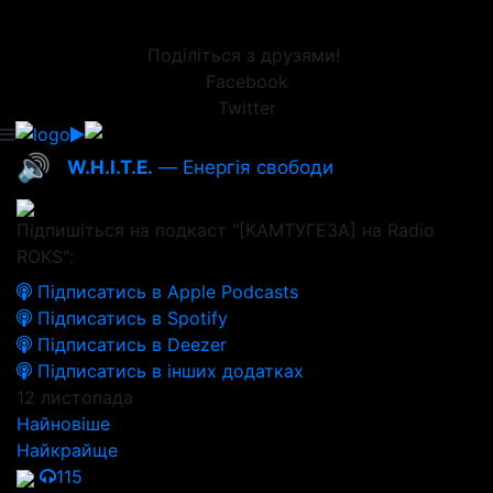
Поділіться з друзями!
Facebook
Twitter
🔊
W.H.I.T.E.
— Енергія свободи
Підпишіться на подкаст "[КАМТУГЕЗА] на Radio
ROKS":
Підписатись в Apple Podcasts
Підписатись в Spotify
Підписатись в Deezer
Підписатись в інших додатках
12 листопада
Найновіше
Найкрайще
115