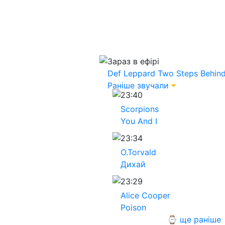
Зараз в ефірі
Def Leppard
Two Steps Behin
Раніше звучали
23:40
Scorpions
You And I
23:34
O.Torvald
Дихай
23:29
Alice Cooper
Poison
⌚ ще раніше