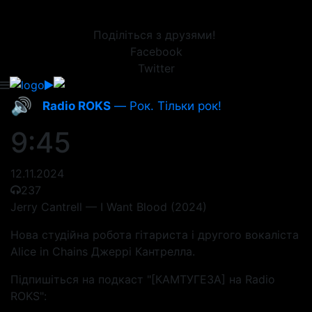
Поділіться з друзями!
Facebook
Twitter
🔊
Radio ROKS
— Рок. Тільки рок!
9:45
12.11.2024
237
Jerry Cantrell — I Want Blood (2024)
Нова студійна робота гітариста і другого вокаліста
Alice in Chains Джеррі Кантрелла.
Підпишіться на подкаст "[КАМТУГЕЗА] на Radio
ROKS":