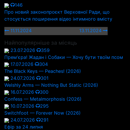
146
Про новий законопроєкт Верховної Ради, що
стосується поширення відео інтимного вмісту
11.11.2024
13.11.2024
Найпопулярніше за місяць
23.07.2026
359
Прем'єра! Жадан і Собаки — Хочу бути твоїм псом
17.07.2026
304
The Black Keys — Peaches! (2026)
24.07.2026
301
Welshly Arms — Nothing But Static (2026)
16.07.2026
300
Confess — Metalmorphosis (2026)
10.07.2026
295
Switchfoot — Forever Now (2026)
24.07.2026
291
Ефір за 24 липня