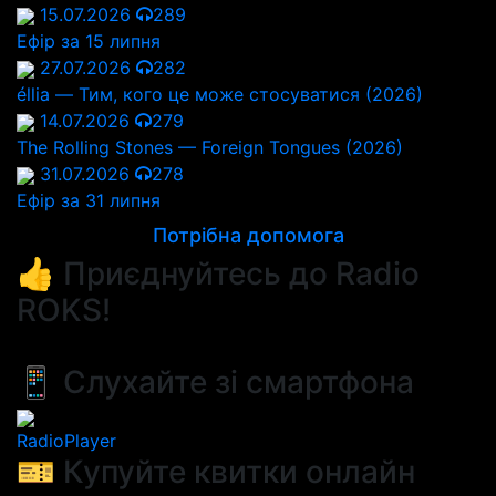
15.07.2026
289
Ефір за 15 липня
27.07.2026
282
éllia — Тим, кого це може стосуватися (2026)
14.07.2026
279
The Rolling Stones — Foreign Tongues (2026)
31.07.2026
278
Ефір за 31 липня
Потрібна допомога
👍 Приєднуйтесь до Radio
ROKS!
📱 Слухайте зі смартфона
RadioPlayer
🎫 Купуйте квитки онлайн