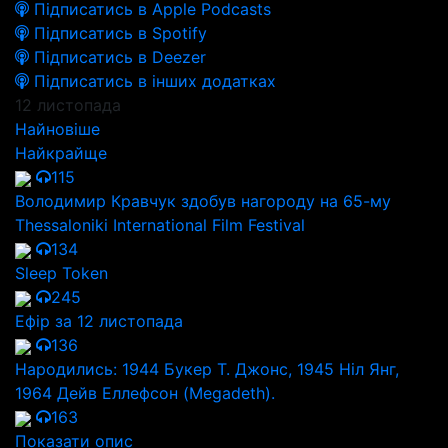
Підписатись в Apple Podcasts
Підписатись в Spotify
Підписатись в Deezer
Підписатись в інших додатках
12 листопада
Найновіше
Найкрайще
115
Володимир Кравчук здобув нагороду на 65-му
Thessaloniki International Film Festival
134
Sleep Token
245
Ефір за 12 листопада
136
Народились: 1944 Букер Т. Джонс, 1945 Ніл Янг,
1964 Дейв Еллефсон (Megadeth).
163
Показати опис