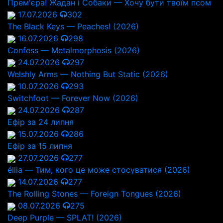
Прем'єра! Жадан і Собаки — Хочу бути твоїм псом
17.07.2026
302
The Black Keys — Peaches! (2026)
16.07.2026
298
Confess — Metalmorphosis (2026)
24.07.2026
297
Welshly Arms — Nothing But Static (2026)
10.07.2026
293
Switchfoot — Forever Now (2026)
24.07.2026
287
Ефір за 24 липня
15.07.2026
286
Ефір за 15 липня
27.07.2026
277
éllia — Тим, кого це може стосуватися (2026)
14.07.2026
277
The Rolling Stones — Foreign Tongues (2026)
08.07.2026
275
Deep Purple — SPLAT! (2026)