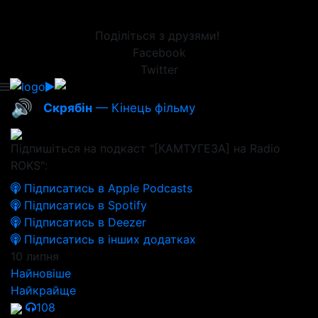
Поділіться з друзями!
Facebook
Twitter
🔊
Скрябін
— Кінець фільму
Підпишіться на подкаст "[КАМТУГЕЗА] на Radio
ROKS":
Підписатись в Apple Podcasts
Підписатись в Spotify
Підписатись в Deezer
Підписатись в інших додатках
10 липня
Найновіше
Найкрайще
108