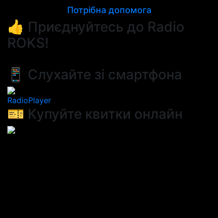
Потрібна допомога
👍 Приєднуйтесь до Radio
ROKS!
📱 Слухайте зі смартфона
RadioPlayer
🎫 Купуйте квитки онлайн