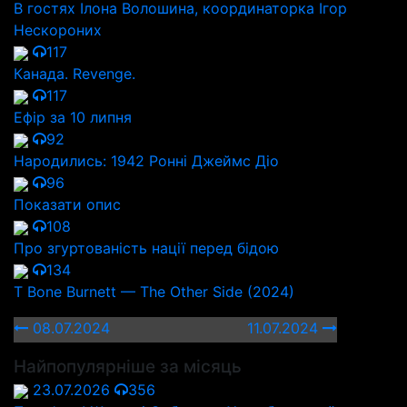
В гостях Ілона Волошина, координаторка Ігор
Нескороних
117
Канада. Revenge.
117
Ефір за 10 липня
92
Народились: 1942 Ронні Джеймс Діо
96
Показати опис
108
Про згуртованість нації перед бідою
134
T Bone Burnett — The Other Side (2024)
08.07.2024
11.07.2024
Найпопулярніше за місяць
23.07.2026
356