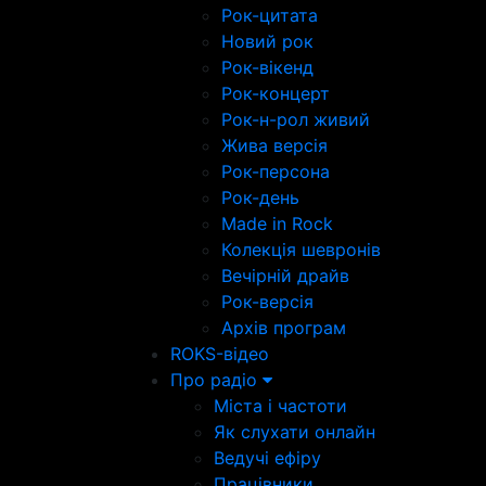
Рок-цитата
Новий рок
Рок-вікенд
Рок-концерт
Рок-н-рол живий
Жива версія
Рок-персона
Рок-день
Made in Rock
Колекція шевронів
Вечірній драйв
Рок-версія
Архів програм
ROKS-відео
Про радіо
Міста і частоти
Як слухати онлайн
Ведучі ефіру
Працівники