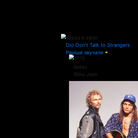
Зараз в ефірі
Dio
Don't Talk to Strangers
Раніше звучали
17:15
Bates
Billie Jean