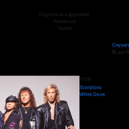
Поділіться з друзями!
Facebook
Twitter
Слухат
ще б
17:09
Scorpions
White Dove