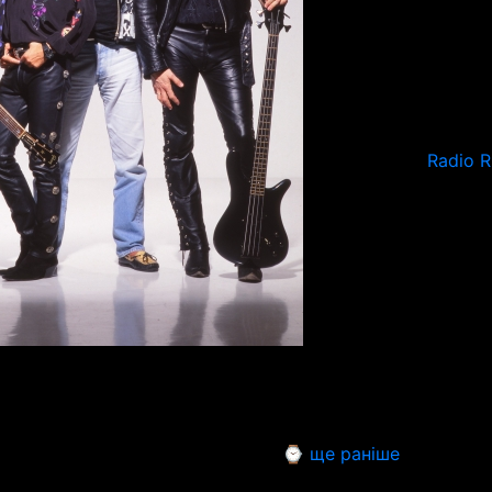
Radio 
⌚ ще раніше