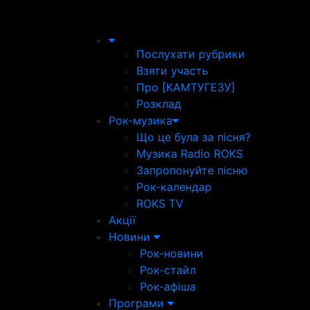
Послухати рубрики
Взяти участь
Про [КАМТУГЕЗУ]
Розклад
Рок-музика
Що це була за пісня?
Музика Radio ROKS
Запропонуйте пісню
Рок-календар
ROKS TV
Акції
Новини
Рок-новини
Рок-стайл
Рок-афіша
Програми