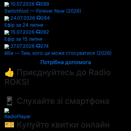
10.07.2026
289
Switchfoot — Forever Now (2026)
24.07.2026
284
Ефір за 24 липня
15.07.2026
282
Ефір за 15 липня
27.07.2026
274
éllia — Тим, кого це може стосуватися (2026)
Потрібна допомога
👍 Приєднуйтесь до Radio
ROKS!
📱 Слухайте зі смартфона
RadioPlayer
🎫 Купуйте квитки онлайн