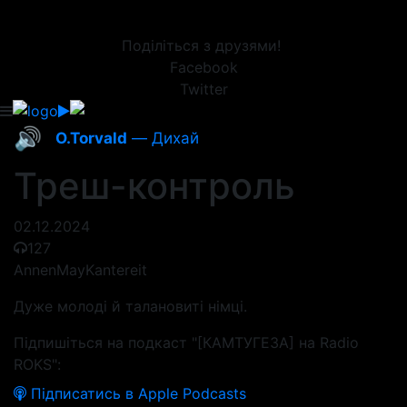
Поділіться з друзями!
Facebook
Twitter
🔊
O.Torvald
— Дихай
Треш-контроль
02.12.2024
127
AnnenMayKantereit
Дуже молоді й талановиті німці.
Підпишіться на подкаст "[КАМТУГЕЗА] на Radio
ROKS":
Підписатись в Apple Podcasts