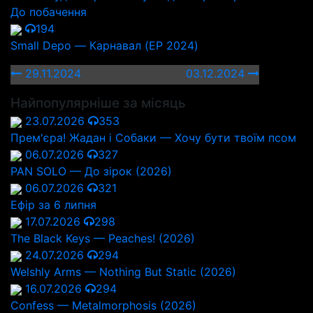
До побачення
194
Small Depo — Карнавал (EP 2024)
29.11.2024
03.12.2024
Найпопулярніше за місяць
23.07.2026
353
Прем'єра! Жадан і Собаки — Хочу бути твоїм псом
06.07.2026
327
PAN SOLO — До зірок (2026)
06.07.2026
321
Ефір за 6 липня
17.07.2026
298
The Black Keys — Peaches! (2026)
24.07.2026
294
Welshly Arms — Nothing But Static (2026)
16.07.2026
294
Confess — Metalmorphosis (2026)