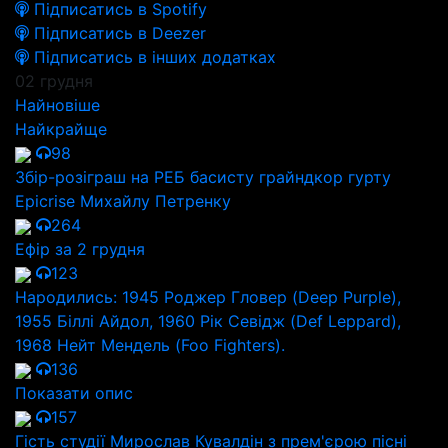
Підписатись в Spotify
Підписатись в Deezer
Підписатись в інших додатках
02 грудня
Найновіше
Найкрайще
98
Збір-розіграш на РЕБ басисту грайндкор гурту
Epicrise Михайлу Петренку
264
Ефір за 2 грудня
123
Народились: 1945 Роджер Гловер (Deep Purple),
1955 Біллі Айдол, 1960 Рік Севідж (Def Leppard),
1968 Нейт Мендель (Foo Fighters).
136
Показати опис
157
Гість студії Мирослав Кувалдін з прем'єрою пісні