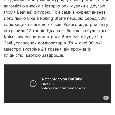
вагомістю внеску в історію рок-музики є другою
(після Beatles) фігурою. Той самий журнал визнав
його пісню Like a Rolling Stone першою серед 500
найкращих пісень всіх часів. Усього ж до рейтингу
потрапило 12 творів Ділана — більше за будь-кого!
Крім залу слави рок-н-рола його ім’я фігурує і в
Залі уславлених композиторів. То ж свої 80, які
маестро зустріне 24 травня, він прожив із
плідністю, вартою заздрощів.