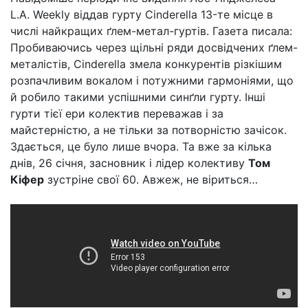
L.A. Weekly віддав гурту Cinderella 13-те місце в
числі найкращих ґлем-метал-гуртів. Газета писала:
Пробиваючись через щільні ряди досвідчених ґлем-
металістів, Cinderella змела конкурентів різкішим
розпачливим вокалом і потужними гармоніями, що
й робило такими успішними синґли гурту. Інші
гурти тієї ери колектив переважав і за
майстерністю, а не тільки за потворністю зачісок.
Здається, це було лише вчора. Та вже за кілька
днів, 26 січня, засновник і лідер колективу
Том
Кіфер
зустріне свої 60. Авжеж, не віриться…