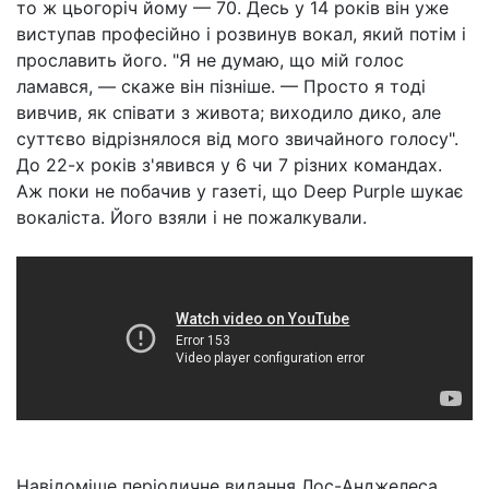
то ж цьогоріч йому — 70. Десь у 14 років він уже
виступав професійно і розвинув вокал, який потім і
прославить його. "Я не думаю, що мій голос
ламався, — скаже він пізніше. — Просто я тоді
вивчив, як співати з живота; виходило дико, але
суттєво відрізнялося від мого звичайного голосу".
До 22-х років з'явився у 6 чи 7 різних командах.
Аж поки не побачив у газеті, що Deep Purple шукає
вокаліста. Його взяли і не пожалкували.
Навідоміше періодичне видання Лос-Анджелеса