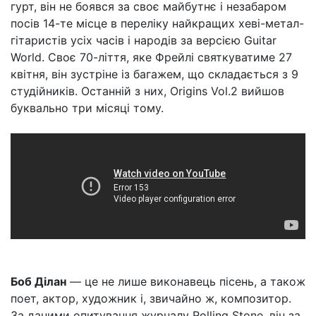
гурт, він не боявся за своє майбутнє і незабаром
посів 14-те місце в переліку найкращих хеві-метал-
гітаристів усіх часів і народів за версією Guitar
World. Своє 70-ліття, яке Фрейлі святкуватиме 27
квітня, він зустріне із багажем, що складається з 9
студійників. Останній з них, Origins Vol.2 вийшов
буквально три місяці тому.
Боб Ділан
— це не лише виконавець пісень, а також
поет, актор, художник і, звичайно ж, композитор.
За даними опитування журналу Rolling Stone, він за