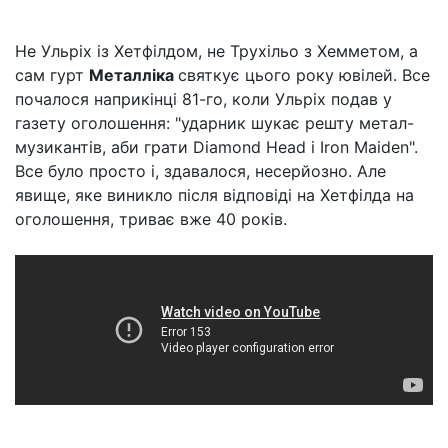
Не Ульріх із Хетфілдом, не Трухільо з Хемметом, а
сам гурт
Металліка
святкує цього року ювілей. Все
почалося наприкінці 81-го, коли Ульріх подав у
газету оголошення: "ударник шукає решту метал-
музикантів, аби грати Diamond Head і Iron Maiden".
Все було просто і, здавалося, несерйозно. Але
явище, яке виникло після відповіді на Хетфілда на
оголошення, триває вже 40 років.