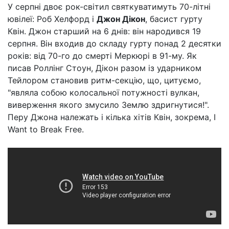
У серпні двоє рок-світил святкуватимуть 70-літні
ювілеї: Роб Хелфорд і
Джон Дікон
, басист гурту
Квін. Джон старший на 6 днів: він народився 19
серпня. Він входив до складу гурту понад 2 десятки
років: від 70-го до смерті Меркюрі в 91-му. Як
писав Роллінг Стоун, Дікон разом із ударником
Тейлором становив ритм-секцію, що, цитуємо,
"являла собою колосальної потужності вулкан,
виверження якого змусило Землю здригнутися!".
Перу Джона належать і кілька хітів Квін, зокрема, I
Want to Break Free.