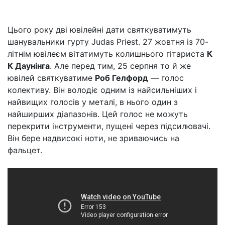
Цього року дві ювілейні дати святкуватимуть
шанувальники гурту Judas Priest. 27 жовтня із 70-
літнім ювілеєм вітатимуть колишнього гітариста
К
К Даунінга
. Але перед тим, 25 серпня то й же
ювілей святкуватиме
Роб Гелфорд
— голос
колективу. Він володіє одним із найсильніших і
найвищих голосів у металі, в нього один з
найширших діапазонів. Цей голос не можуть
перекрити інструменти, пущені через підсилювачі.
Він бере надвисокі ноти, не зриваючись на
фальцет.