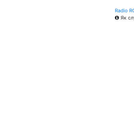
Radio R
Як сл