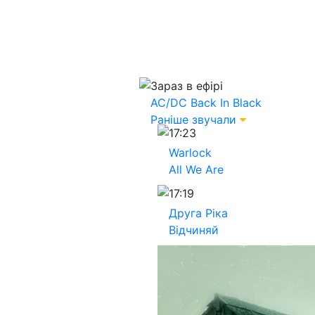
Зараз в ефірі
AC/DC
Back In Black
Раніше звучали
17:23
Warlock
All We Are
17:19
Друга Ріка
Відчиняй