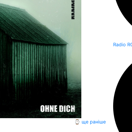
Radio R
⌚ ще раніше