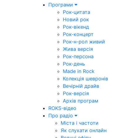
Програми
Рок-цитата
Новий рок
Рок-вікенд
Рок-концерт
Рок-н-рол живий
Жива версія
Рок-персона
Рок-день
Made in Rock
Колекція шевронів
Вечірній драйв
Рок-версія
Архів програм
ROKS-відео
Про радіо
Міста і частоти
Як слухати онлайн
Ведучі ефіру