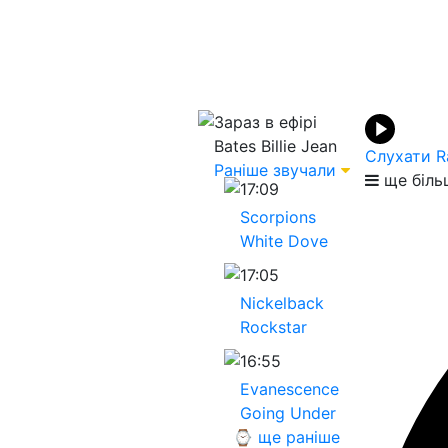
Зараз в ефірі
Bates
Billie Jean
Слухати R
Раніше звучали
ще біль
17:09
Scorpions
White Dove
17:05
Nickelback
Rockstar
16:55
Evanescence
Going Under
⌚ ще раніше