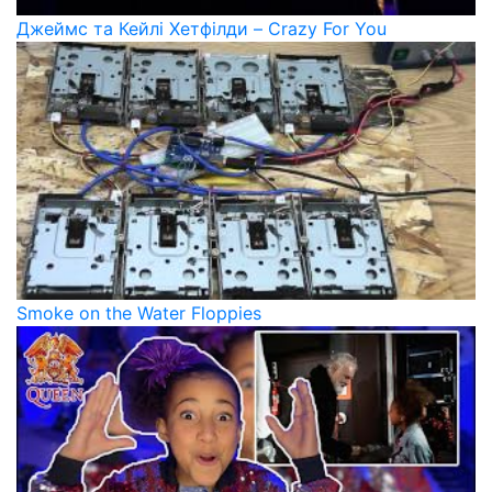
Джеймс та Кейлі Хетфілди – Crazy For You
Smoke on the Water Floppies