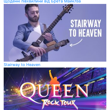
Щоденні півхвилини від Брета Майклза
Stairway to Heaven