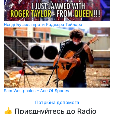
Ненді Бушелл проти Роджера Тейлора
Sam Westphalen – Ace Of Spades
Потрібна допомога
👍 Приєднуйтесь до Radio