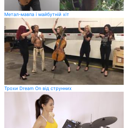
Метал-мавпа і майбутній хіт
Трохи Dream On від струнних