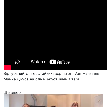
Віртуозний фінгерстайл-кавер на хіт Van Halen від
Майка Доуса на одній акустичній гітарі.
Ще відео