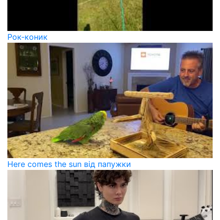
Рок-коник
Here comes the sun від папужки