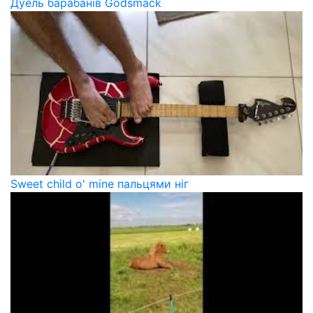
Дуель барабанів Godsmack
Sweet child o' mine пальцями ніг