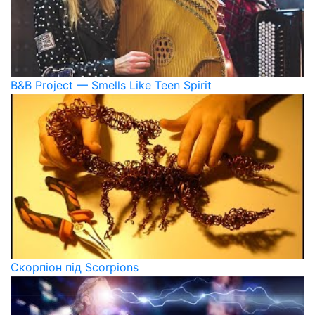
B&B Project — Smells Like Teen Spirit
Скорпіон під Scorpions