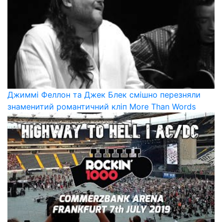
Джиммі Феллон та Джек Блек смішно перезняли
знаменитий романтичний кліп More Than Words