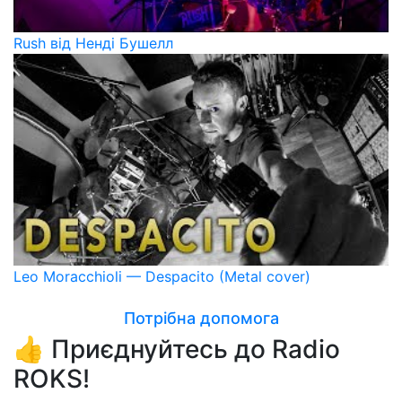
Rush від Ненді Бушелл
Leo Moracchioli — Despacito (Metal cover)
Потрібна допомога
👍 Приєднуйтесь до Radio
ROKS!