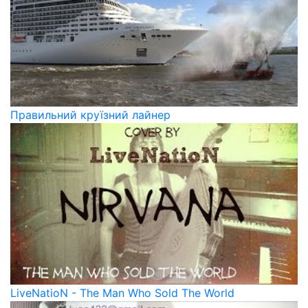
Правильний круїзний лайнер
LiveNatioN - The Man Who Sold The World