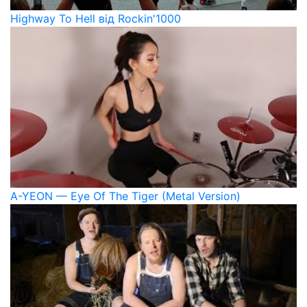
Highway To Hell від Rockin'1000
A-YEON — Eye Of The Tiger (Metal Version)