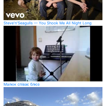
Steve'n'Seagulls — You Shook Me All Night Long
Малюк співає блюз