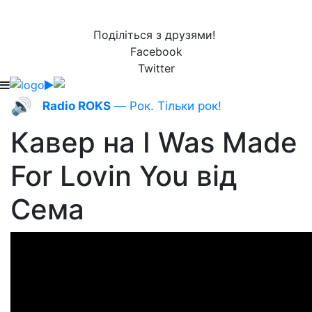
Поділіться з друзями!
Facebook
Twitter
🔊
Radio ROKS
— Рок. Тільки рок!
Кавер на I Was Made
For Lovin You від
Сема