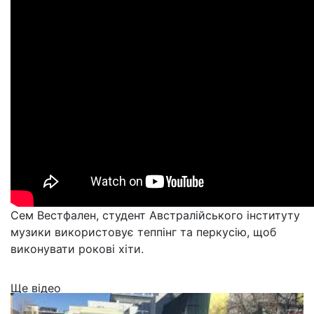
Сем Вестфален, студент Австралійського інституту
музики використовує теппінг та перкусію, щоб
виконувати рокові хіти.
Ще відео