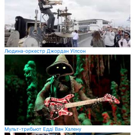
Людина-оркестр Джордан Уїлсон
Мульт-трибьют Едді Ван Халену