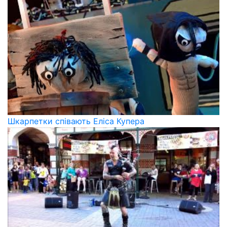
Шкарпетки співають Еліса Купера