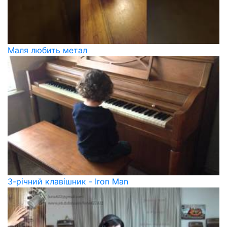
Маля любить метал
3-річний клавішник - Iron Man