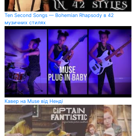
Ten Second Songs — Bohemian Rhapsody в 42
музичних стилях
Кавер на Muse від Ненді