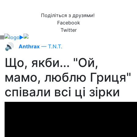
Поділіться з друзями!
Facebook
Twitter
🔊
Anthrax
— T.N.T.
Що, якби... "Ой,
мамо, люблю Гриця"
співали всі ці зірки