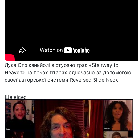
Лука Стріканьйолі віртуозно грає «Stairway to
Heaven» на трьох гітарах одночасно за допомогою
своєї авторської системи Reversed Slide Neck
Ще відео