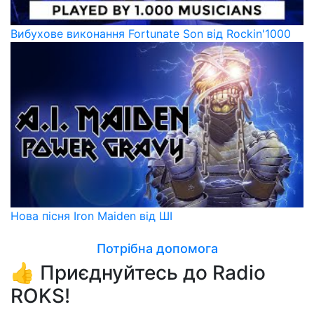
Вибухове виконання Fortunate Son від Rockin'1000
Нова пісня Iron Maiden від ШІ
Потрібна допомога
👍 Приєднуйтесь до Radio
ROKS!