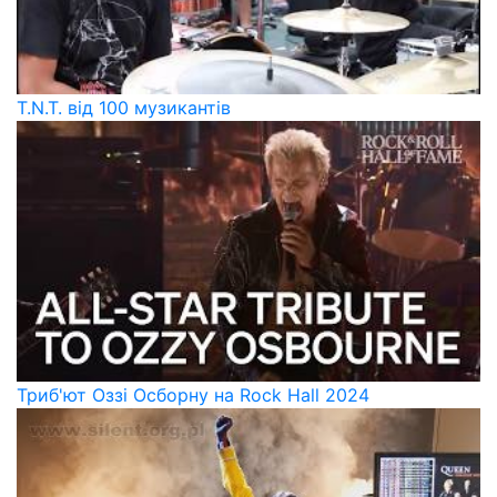
T.N.T. від 100 музикантів
Триб'ют Оззі Осборну на Rock Hall 2024