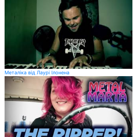
Металіка від Лаурі Ілонена