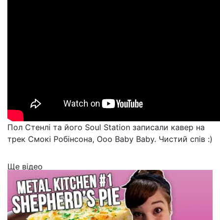
Пол Стенлі та його Soul Station записали кавер на
трек Смокі Робінсона, Ooo Baby Baby. Чистий спів :)
Ще відео