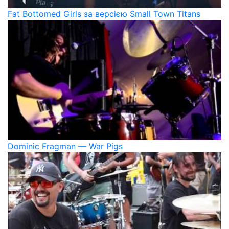
Fat Bottomed Girls за версією Small Town Titans
Dominic Fragman — War Pigs