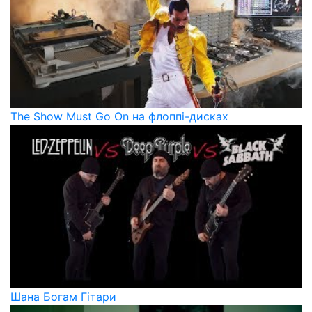
The Show Must Go On на флоппі-дисках
Шана Богам Гітари