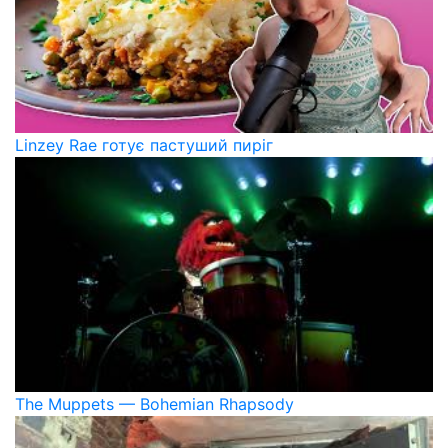
Linzey Rae готує пастуший пиріг
The Muppets — Bohemian Rhapsody