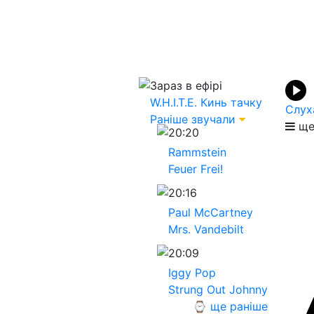
Зараз в ефірі
W.H.I.T.E.
Кинь тачку
Слух
Раніше звучали
ще
20:20
Rammstein
Feuer Frei!
20:16
Paul McCartney
Mrs. Vandebilt
20:09
Iggy Pop
Strung Out Johnny
⌚ ще раніше