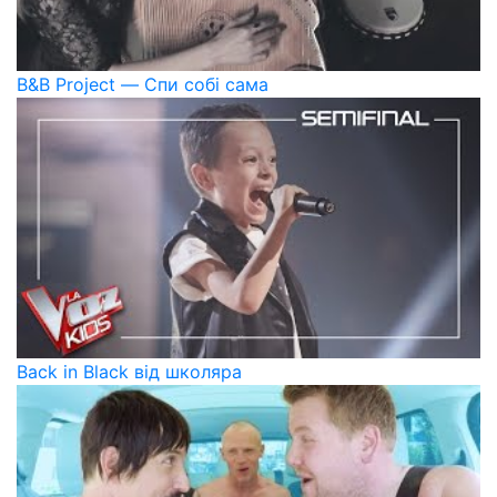
B&B Project — Спи собі сама
Back in Black від школяра