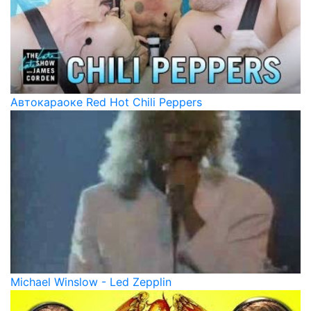
Автокараоке Red Hot Chili Peppers
Michael Winslow - Led Zepplin