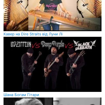
Кавер на Dire Straits від Луни Лі
Шана Богам Гітари