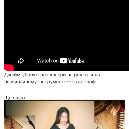
Джеймі Дюпуї грає кавери на рок-хіти на
незвичайному інструменті — гітарі-арфі.
Ще відео