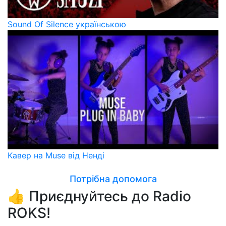
Sound Of Silence українською
Кавер на Muse від Ненді
Потрібна допомога
👍 Приєднуйтесь до Radio
ROKS!