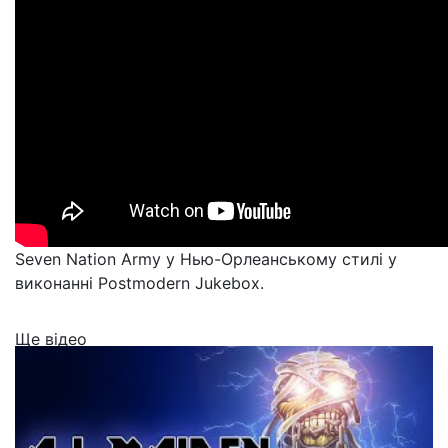
Seven Nation Army у Нью-Орлеанському стилі у
виконанні Postmodern Jukebox.
Ще відео