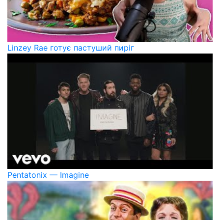
Linzey Rae готує пастуший пиріг
Pentatonix — Imagine