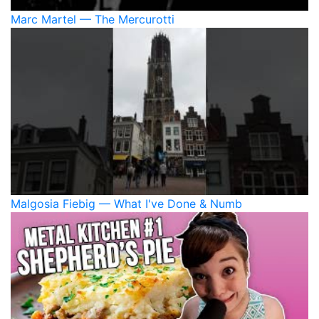
Marc Martel — The Mercurotti
Malgosia Fiebig — What I've Done & Numb