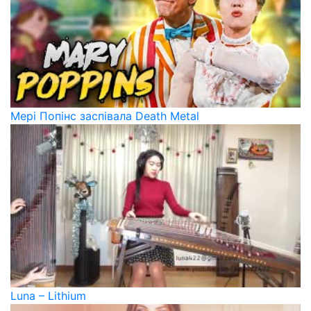
Мері Попінс заспівала Death Metal
Luna – Lithium