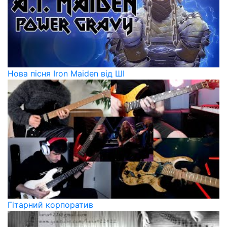
Нова пісня Iron Maiden від ШІ
Гітарний корпоратив