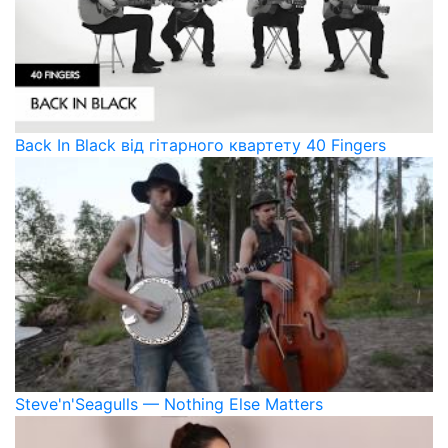
Back In Black від гітарного квартету 40 Fingers
Steve'n'Seagulls — Nothing Else Matters