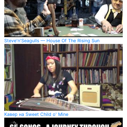
Steve'n'Seagulls — House Of The Rising Sun
Кавер на Sweet Child o' Mine