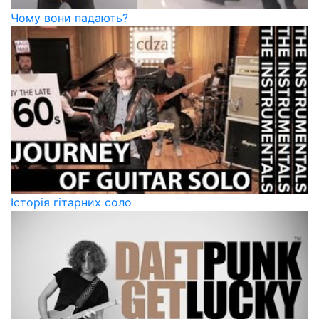
Чому вони падають?
Історія гітарних соло