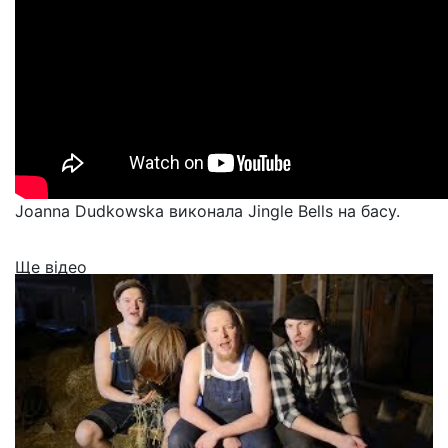
Joanna Dudkowska виконала Jingle Bells на басу.
Ще відео