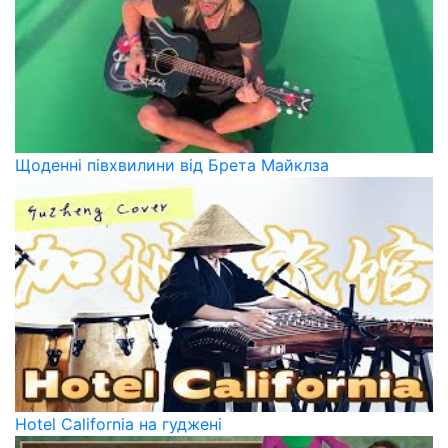
Щоденні півхвилини від Брета Майклза
Hotel California на гуджені