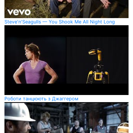
Steve'n'Seagulls — You Shook Me All Night Long
Роботи танцюють з Джаггером