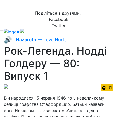
Поділіться з друзями!
Facebook
Twitter
🔊
Nazareth
— Love Hurts
Рок-Легенда. Нодді
Голдеру — 80:
Випуск 1
61
Він народився 15 червня 1946-го у невеличкому
селищі графства Стаффордшир. Батьки назвали
його Невіллом. Прізвисько ж з’явилося дещо
пізніше. Однокласники почали дражнити його