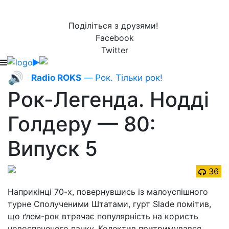
Поділіться з друзями!
Facebook
Twitter
🔊
Radio ROKS
— Рок. Тільки рок!
Рок-Легенда. Нодді
Голдеру — 80:
Випуск 5
36
Наприкінці 70-х, повернувшись із малоуспішного
турне Сполученими Штатами, гурт Slade помітив,
що ґлем-рок втрачає популярність на користь
новоспеченого панку. Колектив притримувався