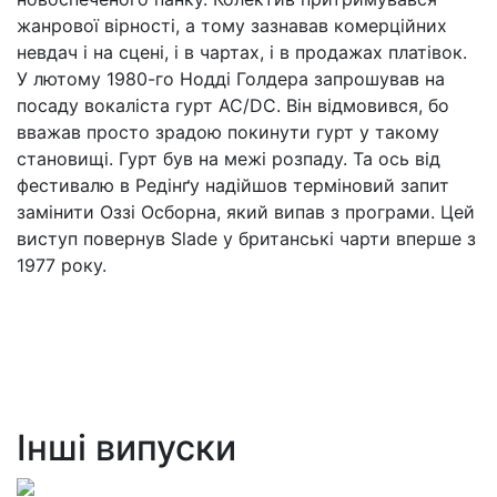
жанрової вірності, а тому зазнавав комерційних
невдач і на сцені, і в чартах, і в продажах платівок.
У лютому 1980-го Нодді Голдера запрошував на
посаду вокаліста гурт AC/DC. Він відмовився, бо
вважав просто зрадою покинути гурт у такому
становищі. Гурт був на межі розпаду. Та ось від
фестивалю в Редінґу надійшов терміновий запит
замінити Оззі Осборна, який випав з програми. Цей
виступ повернув Slade у британські чарти вперше з
1977 року.
Інші випуски