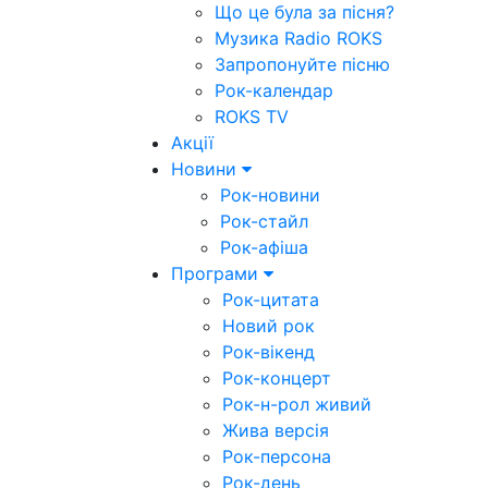
Що це була за пісня?
Музика Radio ROKS
Запропонуйте пісню
Рок-календар
ROKS TV
Акції
Новини
Рок-новини
Рок-стайл
Рок-афіша
Програми
Рок-цитата
Новий рок
Рок-вікенд
Рок-концерт
Рок-н-рол живий
Жива версія
Рок-персона
Рок-день