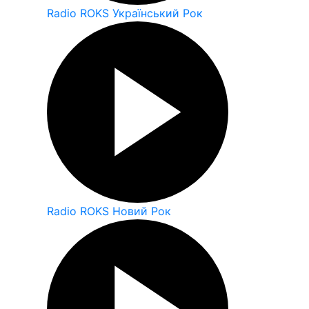
Radio ROKS Український Рок
Radio ROKS Новий Рок