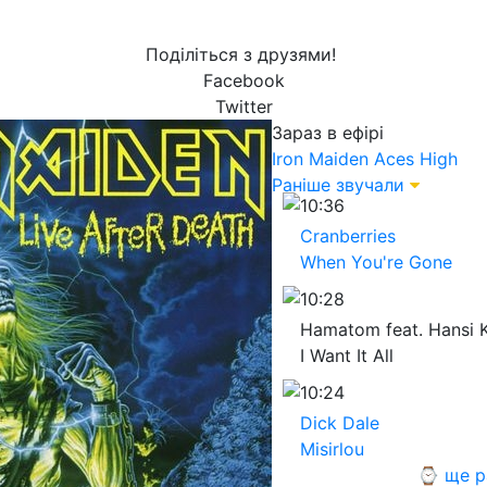
Поділіться з друзями!
Facebook
Twitter
Зараз в ефірі
Iron Maiden
Aces High
Раніше звучали
10:36
Cranberries
When You're Gone
10:28
Hamatom feat. Hansi 
I Want It All
10:24
Dick Dale
Misirlou
⌚ ще р