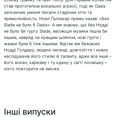
став прототипом вокальної агресії, тоді як Oasis
запозичив уміння писати стадіонні хіти та
прямолінійність. Ноел Ґаллахер прямо казав: «Без
Slade не було б Oasis». А ми знаємо, що без Нодді
не було би гурту Slade, еволюція музики пішла би
іншим, навряд чи кращим шляхом, нові гурти і
жанри були б теж іншими. Відтак ми бажаємо
Нодді Голдеру, людині-легенді, довголіття і нових
наслідувачів його стилю й таланту, адже все інше –
його вокал, харизму і ту єдину у світі посмішку –
ніхто повторити не зможе.
Інші випуски