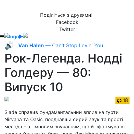
Поділіться з друзями!
Facebook
Twitter
🔊
Van Halen
— Can't Stop Lovin' You
Рок-Легенда. Нодді
Голдеру — 80:
Випуск 10
18
Slade справив фундаментальний вплив на гурти
Nirvana та Oasis, поєднавши сирий звук та прості
мелодії – з гімновим звучанням, що й сформувало
основу ґранжу та брит-попу. Для Нірвани колектив