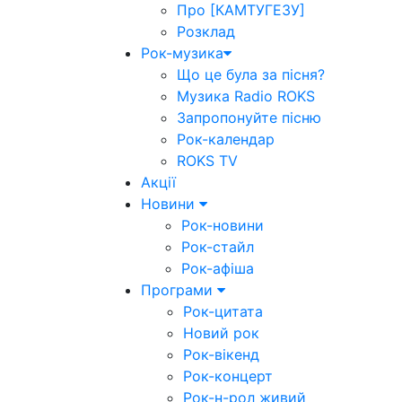
Про [КАМТУГЕЗУ]
Розклад
Рок-музика
Що це була за пісня?
Музика Radio ROKS
Запропонуйте пісню
Рок-календар
ROKS TV
Акції
Новини
Рок-новини
Рок-стайл
Рок-афіша
Програми
Рок-цитата
Новий рок
Рок-вікенд
Рок-концерт
Рок-н-рол живий