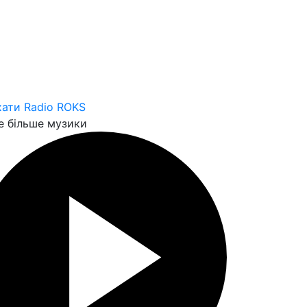
ати Radio ROKS
 більше музики