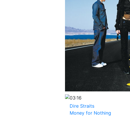
03:16
Dire Straits
Money for Nothing