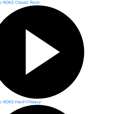
o ROKS Classic Rock
o ROKS Hard'n'Heavy