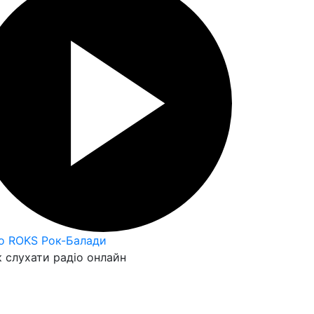
o ROKS Рок-Балади
 слухати радіо онлайн