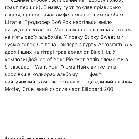
(факт перший). В назву гурт поклав прізвисько
лікаря, що постачав амфетамін першим особам
Штатів. Продюсер Боб Рок настільки вміло
вибудував звук, що Металліка перехопила його аж
на п’ять своїх альбомів. У треку Sticky Sweet ми
чуємо голос Стівена Тайлера з гурту Aerosmith. А у
двох інших на гітарі грав вокаліст Вінс Ніл. У
композиціюSlice of Your Pie гурт вплів елементи з
бітлівської I Want You. Фірма Найк випустила
кросівки в кольорах альбому. І — факт
найгучніший, хоч і не останній — це єдиний альбом
Mötley Crüe, який очолив чарт Billboard 200.