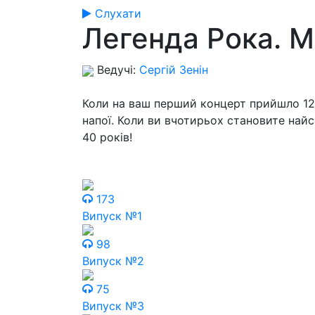
Слухати
Легенда Рока. M
Ведучі:
Сергій Зенін
Коли на ваш перший концерт прийшло 12 лю
напої. Коли ви вчотирьох становите най
40 років!
173
Випуск №1
98
Випуск №2
75
Випуск №3