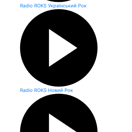
Radio ROKS Український Рок
Radio ROKS Новий Рок