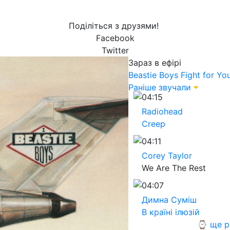
Поділіться з друзями!
Facebook
Twitter
Зараз в ефірі
Beastie Boys
Fight for Yo
Раніше звучали
04:15
Radiohead
Creep
04:11
Corey Taylor
We Are The Rest
04:07
Димна Суміш
В країні ілюзій
⌚ ще р