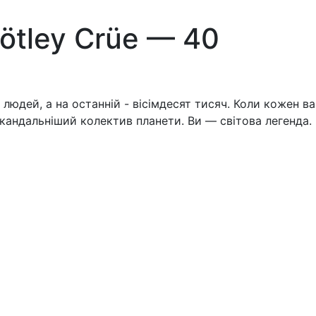
ötley Crüe — 40
дей, а на останній - вісімдесят тисяч. Коли кожен ваш 
скандальніший колектив планети. Ви — світова легенда.