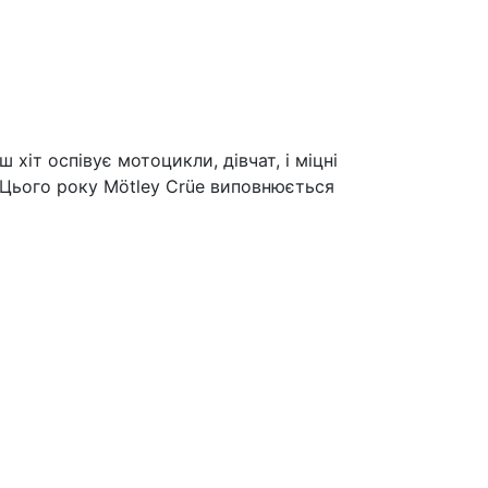
хіт оспівує мотоцикли, дівчат, і міцні
 Цього року Mötley Crüe виповнюється