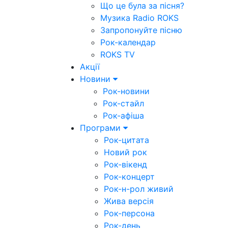
Що це була за пісня?
Музика Radio ROKS
Запропонуйте пісню
Рок-календар
ROKS TV
Акції
Новини
Рок-новини
Рок-стайл
Рок-афіша
Програми
Рок-цитата
Новий рок
Рок-вікенд
Рок-концерт
Рок-н-рол живий
Жива версія
Рок-персона
Рок-день