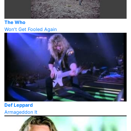
The Who
Won't Get Fooled Again
Def Leppard
Armageddon It