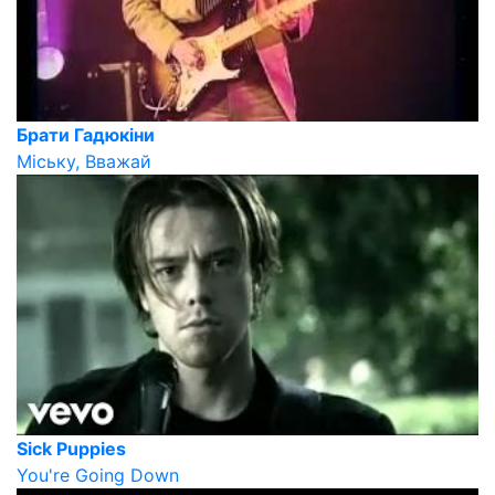
Брати Гадюкіни
Міську, Вважай
Sick Puppies
You're Going Down