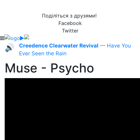
Поділіться з друзями!
Facebook
Twitter
Creedence Clearwater Revival
— Have You
🔊
Ever Seen the Rain
Muse - Psycho