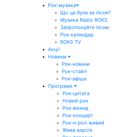
Рок-музика
Що це була за пісня?
Музика Radio ROKS
Запропонуйте пісню
Рок-календар
ROKS TV
Акції
Новини
Рок-новини
Рок-стайл
Рок-афіша
Програми
Рок-цитата
Новий рок
Рок-вікенд
Рок-концерт
Рок-н-рол живий
Жива версія