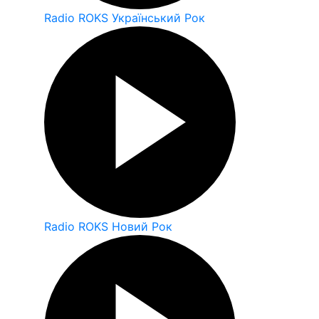
Radio ROKS Український Рок
Radio ROKS Новий Рок