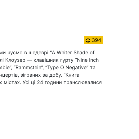
394
ми чуємо в шедеврі “A Whiter Shade of
і Клоузер — клавішник гурту “Nine Inch
mbie”, “Rammstein”, “Type O Negative” та
цертів, зіграних за добу. “Книга
х містах. Усі ці 24 години транслювалися