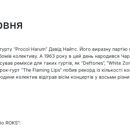
рвня
гурту “Procol Harum” Девід Найтс. Його виразну партію 
бомів колективу. А 1963 року в цей день народився Чарл
сував ремікси для таких гуртів, як “Deftones”, “White Zo
ок-гурт “The Flaming Lips” побив рекорд із кількості кон
години колектив відіграв вісім концертів у восьми різни
io ROKS":