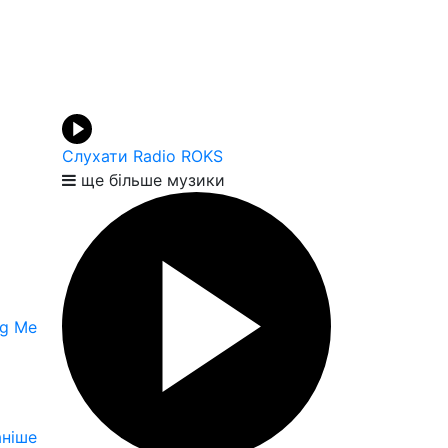
Слухати Radio ROKS
ще більше музики
ng Me
ніше