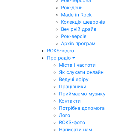
Рок-персона
Рок-день
Made in Rock
Колекція шевронів
Вечірній драйв
Рок-версія
Архів програм
ROKS-відео
Про радіо
Міста і частоти
Як слухати онлайн
Ведучі ефіру
Працівники
Приймаємо музику
Контакти
Потрібна допомога
Лого
ROKS-фото
Написати нам