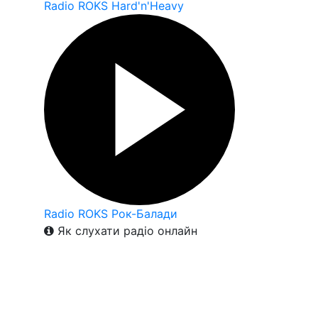
Radio ROKS Hard'n'Heavy
Radio ROKS Рок-Балади
Як слухати радіо онлайн