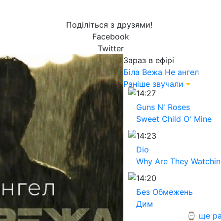
Поділіться з друзями!
Facebook
Twitter
Зараз в ефірі
Біла Вежа
Не ангел
Раніше звучали
14:27
Guns N' Roses
Sweet Child O' Mine
14:23
Dio
Why Are They Watchi
14:20
Без Обмежень
Дим
⌚ ще ра