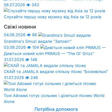
08.07.2026
343
Слухайте першу нову музику від Asia за 12 років
Свіжі новини
04.08.2026
98
Grandma's Smuzi видали "Заповіт"
03.08.2026
104
Дивіться новий кліп PRIMUS — "The Ol' Grizz"
31.07.2026
146
СКАЙ та JAMALA видали спільну пісню "Божевільні"
31.07.2026
246
Тоні Айоммі готує сольник і ділиться піснею World
Alone
Потрібна допомога