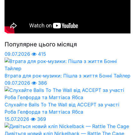
Популярне цього місяця
09.07.2026
415
Втрата для рок-музики: Пішла з життя Бонні Тайлер
09.07.2026
386
Слухайте Balls To The Wall від ACCEPT за участі
Роба Гелфорда та Маттіаса Ябса
15.07.2026
369
Дивіться новий кліп Nickelback — Rattle The Cage