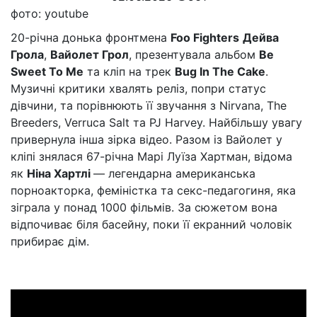
фото: youtube
20-річна донька фронтмена
Foo Fighters
Дейва
Грола
,
Вайолет Грол
, презентувала альбом
Be
Sweet To Me
та кліп на трек
Bug In The Cake
.
Музичні критики хвалять реліз, попри статус
дівчини, та порівнюють її звучання з Nirvana, The
Breeders, Verruca Salt та PJ Harvey. Найбільшу увагу
привернула інша зірка відео. Разом із Вайолет у
кліпі знялася 67-річна Марі Луїза Хартман, відома
як
Ніна Хартлі
— легендарна американська
порноакторка, феміністка та секс-педагогиня, яка
зіграла у понад 1000 фільмів. За сюжетом вона
відпочиває біля басейну, поки її екранний чоловік
прибирає дім.