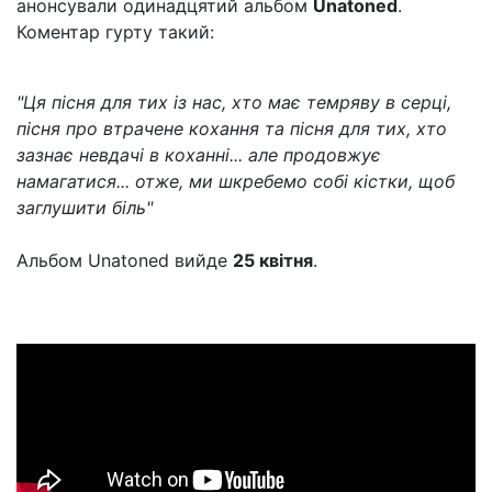
анонсували одинадцятий альбом
Unatoned
.
Коментар гурту такий:
"Ця пісня для тих із нас, хто має темряву в серці,
пісня про втрачене кохання та пісня для тих, хто
зазнає невдачі в коханні... але продовжує
намагатися... отже, ми шкребемо собі кістки, щоб
заглушити біль"
Альбом Unatoned вийде
25 квітня
.