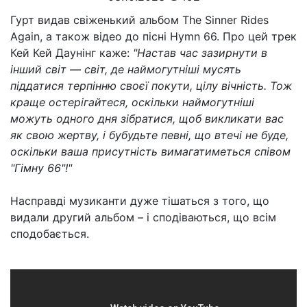
Гурт видав свіженький альбом The Sinner Rides
Again, а також відео до пісні Hymn 66. Про цей трек
Кей Кей Даунінг каже:
"Настав час зазирнути в
інший світ — світ, де наймогутніші мусять
піддатися терпінню своєї покути, цілу вічність. Тож
краще остерігайтеся, оскільки наймогутніші
можуть одного дня зібратися, щоб викликати вас
як свою жертву, і бубудьте певні, що втечі не буде,
оскільки ваша присутність вимагатиметься співом
"Гімну 66"!"
Насправді музиканти дуже тішаться з того, що
видали другий альбом – і сподіваються, що всім
сподобається.