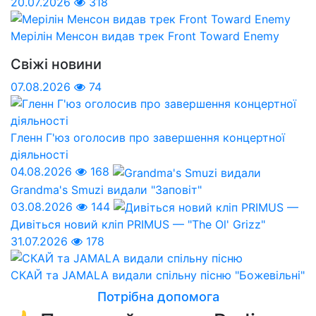
20.07.2026
318
Мерілін Менсон видав трек Front Toward Enemy
Свіжі новини
07.08.2026
74
Гленн Г'юз оголосив про завершення концертної
діяльності
04.08.2026
168
Grandma's Smuzi видали "Заповіт"
03.08.2026
144
Дивіться новий кліп PRIMUS — "The Ol' Grizz"
31.07.2026
178
СКАЙ та JAMALA видали спільну пісню "Божевільні"
Потрібна допомога