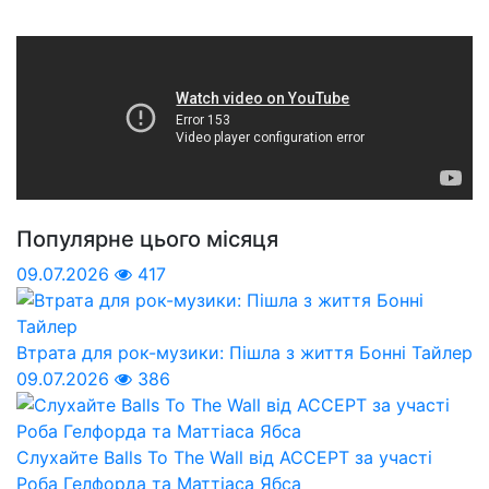
Популярне цього місяця
09.07.2026
417
Втрата для рок-музики: Пішла з життя Бонні Тайлер
09.07.2026
386
Слухайте Balls To The Wall від ACCEPT за участі
Роба Гелфорда та Маттіаса Ябса