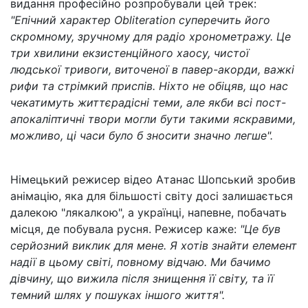
видання професійно розпробували цей трек:
"Епічний характер Obliteration суперечить його
скромному, зручному для радіо хронометражу. Це
три хвилини екзистенційного хаосу, чистої
людської тривоги, виточеної в павер-акорди, важкі
рифи та стрімкий приспів. Ніхто не обіцяв, що нас
чекатимуть життєрадісні теми, але якби всі пост-
апокаліптичні твори могли бути такими яскравими,
можливо, ці часи було б зносити значно легше".
Німецький режисер відео Атанас Шопський зробив
анімацію, яка для більшості світу досі залишається
далекою "лякалкою", а українці, напевне, побачать
місця, де побувала русня. Режисер каже:
"Це був
серйозний виклик для мене. Я хотів знайти елемент
надії в цьому світі, повному відчаю. Ми бачимо
дівчину, що вижила після знищення її світу, та її
темний шлях у пошуках іншого життя".