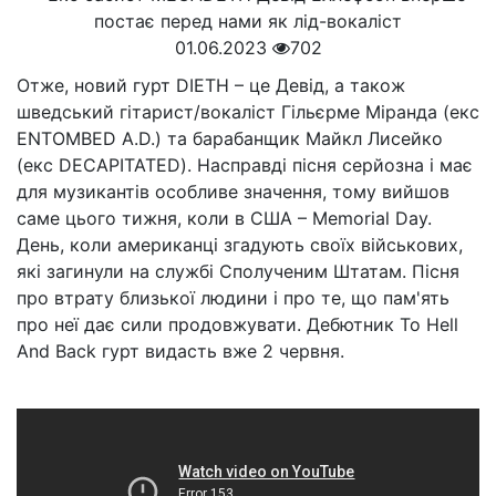
01.06.2023
702
Отже, новий гурт DIETH – це Девід, а також
шведський гітарист/вокаліст Гільєрме Міранда (екс
ENTOMBED A.D.) та барабанщик Майкл Лисейко
(екс DECAPITATED). Насправді пісня серйозна і має
для музикантів особливе значення, тому вийшов
саме цього тижня, коли в США – Memorial Day.
День, коли американці згадують своїх військових,
які загинули на службі Сполученим Штатам. Пісня
про втрату близької людини і про те, що пам'ять
про неї дає сили продовжувати. Дебютник To Hell
And Back гурт видасть вже 2 червня.