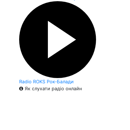
Radio ROKS Рок-Балади
Як слухати радіо онлайн