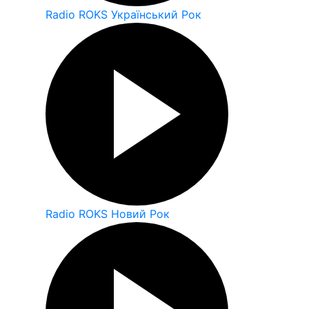
Radio ROKS Український Рок
Radio ROKS Новий Рок