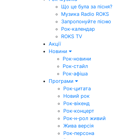
Що це була за пісня?
Музика Radio ROKS
Запропонуйте пісню
Рок-календар
ROKS TV
Акції
Новини
Рок-новини
Рок-стайл
Рок-афіша
Програми
Рок-цитата
Новий рок
Рок-вікенд
Рок-концерт
Рок-н-рол живий
Жива версія
Рок-персона