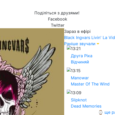
Поділіться з друзями!
Facebook
Twitter
Зараз в ефірі
Black Ingvars
Livin' La Vi
Раніше звучали
13:21
Друга Ріка
Відчиняй
13:15
Manowar
Master Of The Wind
13:09
Slipknot
Dead Memories
⌚ ще р