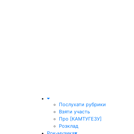
Послухати рубрики
Взяти участь
Про [КАМТУГЕЗУ]
Розклад
Рок-музика