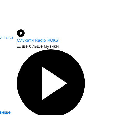
da Loca
Слухати Radio ROKS
ще більше музики
аніше