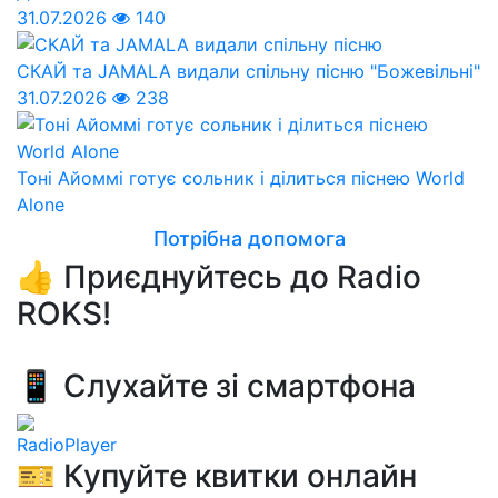
31.07.2026
140
СКАЙ та JAMALA видали спільну пісню "Божевільні"
31.07.2026
238
Тоні Айоммі готує сольник і ділиться піснею World
Alone
Потрібна допомога
👍 Приєднуйтесь до Radio
ROKS!
📱 Слухайте зі смартфона
RadioPlayer
🎫 Купуйте квитки онлайн