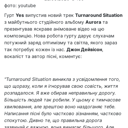
фото: youtube
Гурт
Yes
випустив новий трек
Turnaround Situation
з майбутнього студійного альбому
Aurora
та
презентував яскраве анімоване відео на цю
композицію. Нова робота гурту дарує слухачам
потужний заряд оптимізму та світла, якого зараз
так потребує кожен із нас.
Джон Дейвісон
,
вокаліст та автор пісні, коментує:
"Turnaround Situation виникла з усвідомлення того,
що щоразу, коли я ігнорував свою совість, життя
розпадалося. Я вже обирав неправильну дорогу.
Більшість людей так робили. У цьому є тимчасове
хвилювання, але зрештою воно наздоганяє тебе.
Написання пісні було частково зізнанням, частково
спокутою. Дивно те, що правильна дорога
зазвичай є важчою, вона вимагає більшого. Але