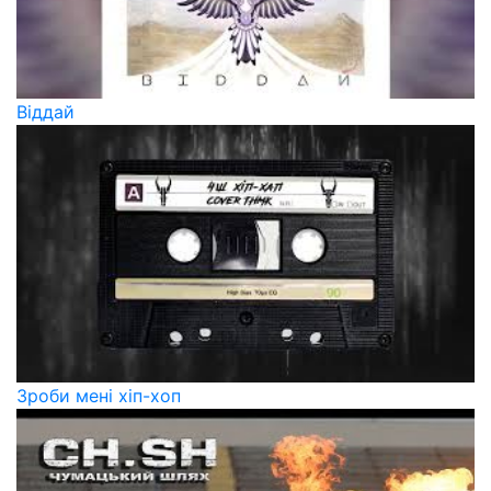
Віддай
Зроби мені хіп-хоп