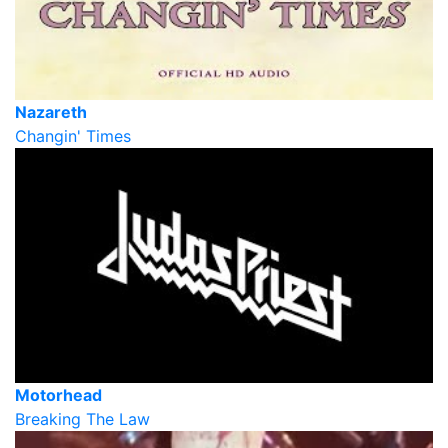
Nazareth
Changin' Times
Motorhead
Breaking The Law