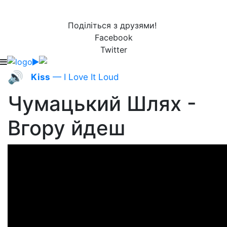
Поділіться з друзями!
Facebook
Twitter
🔊
Kiss
— I Love It Loud
Чумацький Шлях -
Вгору йдеш