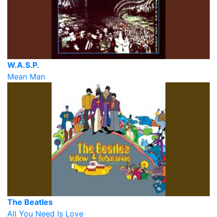
W.A.S.P.
Mean Man
The Beatles
All You Need Is Love