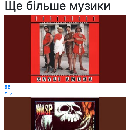
Ще більше музики
ВВ
Є-є