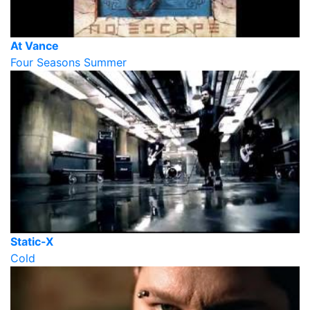
At Vance
Four Seasons Summer
Static-X
Cold