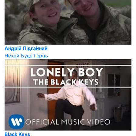
Андрій Підгайний
Нехай Буде Герць
Black Keys