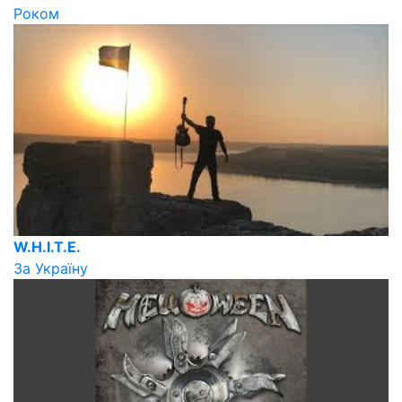
Роком
W.H.I.T.E.
За Україну