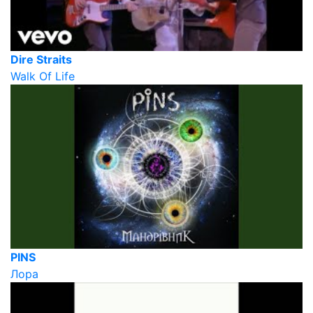
Dire Straits
Walk Of Life
PINS
Лора