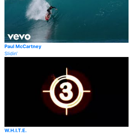
Paul McCartney
Slidin’
W.H.I.T.E.