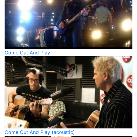
Come Out And Play
Come Out And Play (acoustic)