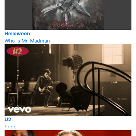
Helloween
Who Is Mr. Madman
U2
Pride