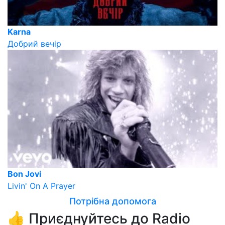
Karna
Добрий вечір
Bon Jovi
Livin' On A Prayer
Потрібна допомога
👍 Приєднуйтесь до Radio