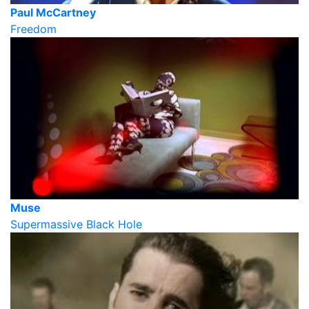
Paul McCartney
Freedom
Muse
Supermassive Black Hole