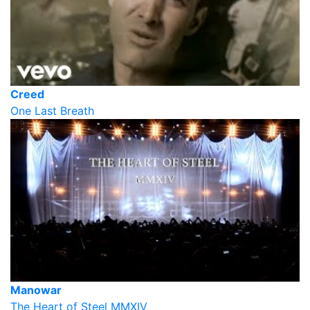
Creed
One Last Breath
Manowar
The Heart of Steel MMXIV