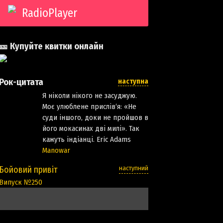
RadioPlayer
🎫 Купуйте квитки онлайн
Рок-цитата
наступна
Я ніколи нікого не засуджую.
Моє улюблене прислів‘я: «Не
суди іншого, доки не пройшов в
його мокасинах дві милі». Так
кажуть індіанці. Eric Adams
Manowar
наступний
Бойовий привіт
Випуск №250