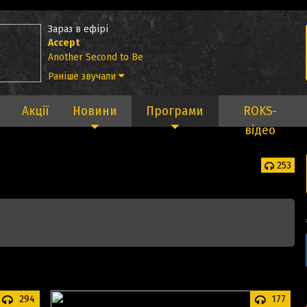
Зараз в ефірі
Accept
Another Second to Be
Раніше звучали
Акції
Новини
Програми
ROKS-
відео
253
294
177